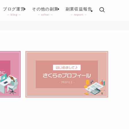
ブログ運営
その他の副業
副業収益報告
– blog –
– other –
– report –