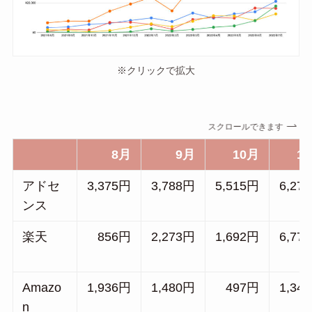
※クリックで拡大
スクロールできます
8月
9月
10月
1
アドセ
3,375円
3,788
円
5,515
円
6,270
ンス
楽天
856
円
2,273
円
1,692
円
6,773
Amazo
1,936
円
1,480
円
497
円
1,348
n