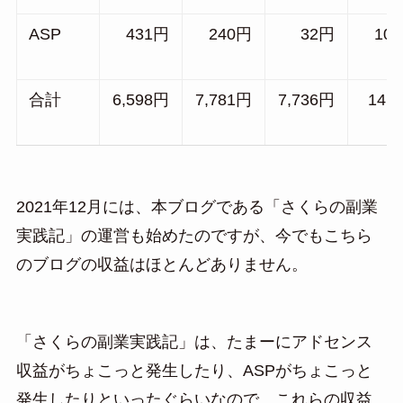
ASP
431
円
240
円
32
円
100
合計
6,598
円
7,781
円
7,736
円
14,4
2021年12月には、本ブログである「さくらの副業
実践記」の運営も始めたのですが、今でもこちら
のブログの収益はほとんどありません。
「さくらの副業実践記」は、たまーにアドセンス
収益がちょこっと発生したり、ASPがちょこっと
発生したりといったぐらいなので、これらの収益